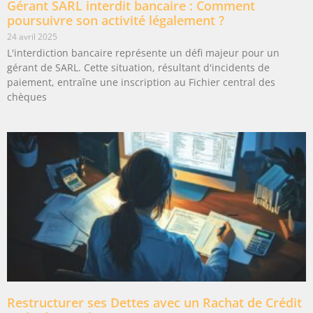
Gérant SARL interdit bancaire : Comment
poursuivre son activité légalement ?
24 avril 2025
L'interdiction bancaire représente un défi majeur pour un
gérant de SARL. Cette situation, résultant d'incidents de
paiement, entraîne une inscription au Fichier central des
chèques
Restructurer ses Dettes avec un Rachat de Crédit