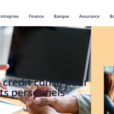
Entreprise
Finance
Banque
Assurance
B
 credit conso pour
ets personnels