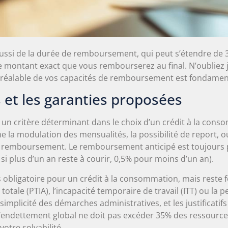
ssi de la durée de remboursement, qui peut s’étendre de 3 
le montant exact que vous rembourserez au final. N’oubliez
n préalable de vos capacités de remboursement est fondame
 et les garanties proposées
n critère déterminant dans le choix d’un crédit à la cons
la modulation des mensualités, la possibilité de report, 
u remboursement. Le remboursement anticipé est toujours p
si plus d’un an reste à courir, 0,5% pour moins d’un an).
s obligatoire pour un crédit à la consommation, mais rest
 totale (PTIA), l’incapacité temporaire de travail (ITT) ou la
simplicité des démarches administratives, et les justificatif
aux d’endettement global ne doit pas excéder 35% des ressourc
otre solvabilité.