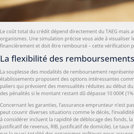
Le coût total du crédit dépend directement du TAEG mais au
organismes. Une simulation précise vous aide à visualiser 
financièrement et doit être remboursé – cette vérificatio
La flexibilité des remboursements
La souplesse des modalités de remboursement représente u
établissements proposent des options intéressantes comme 
paliers qui prévoient des mensualités réduites au début d
des pénalités si le montant restant dû dépasse 10 000€ (1% 
Concernant les garanties, l’assurance emprunteur n’est pa
peut couvrir diverses situations comme le décès, l’invalidité
à considérer incluent la rapidité de déblocage des fonds, la 
justificatif de revenus, RIB, justificatif de domicile). Le t
par la quasi-totalité des organismes prêteurs pour assurer v