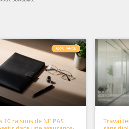
ASSURANCE
s 10 raisons de NE PAS
Travaill
vestir dans une assurance-
sans dipl