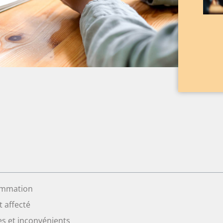
sommation
t affecté
ges et inconvénients