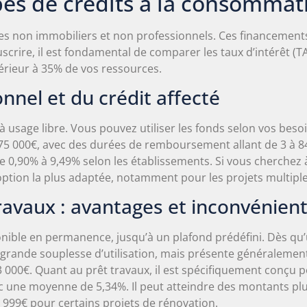
pes de crédits à la consommat
es non immobiliers et non professionnels. Ces financements
uscrire, il est fondamental de comparer les taux d’intérêt (T
rieur à 35% de vos ressources.
nnel et du crédit affecté
usage libre. Vous pouvez utiliser les fonds selon vos besoin
 75 000€, avec des durées de remboursement allant de 3 à 
e 0,90% à 9,49% selon les établissements. Si vous cherchez 
 l’option la plus adaptée, notamment pour les projets multip
travaux : avantages et inconvénien
ponible en permanence, jusqu’à un plafond prédéfini. Dès q
grande souplesse d’utilisation, mais présente généralement 
 000€. Quant au prêt travaux, il est spécifiquement conçu 
c une moyenne de 5,34%. Il peut atteindre des montants plu
9 999€ pour certains projets de rénovation.