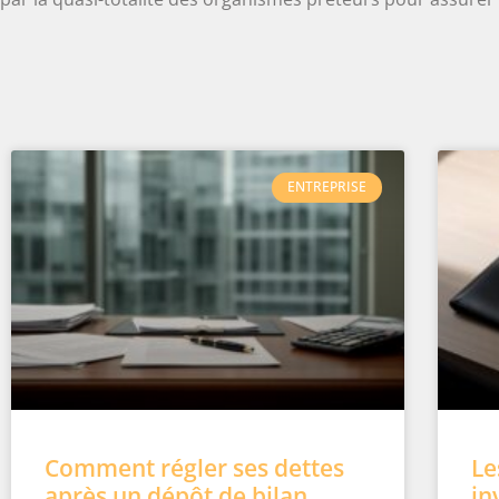
ENTREPRISE
Comment régler ses dettes
Le
après un dépôt de bilan
in