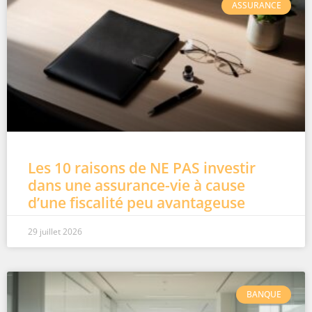
ASSURANCE
Les 10 raisons de NE PAS investir
dans une assurance-vie à cause
d’une fiscalité peu avantageuse
29 juillet 2026
BANQUE